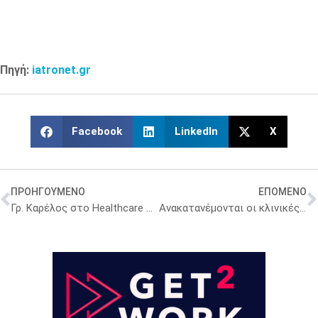
Πηγή:
iatronet.gr
Facebook
LinkedIn
X
ΠΡΟΗΓΟΥΜΕΝΟ
ΕΠΟΜΕΝΟ
Γρ. Καρέλος στο Healthcare Transformation: Χαμηλές οι τιμές στα φάρμακα που γίνονται ΜΗΣΥΦΑ [βίντεο]
Ανακατανέμονται οι κλινικές στα νοσοκομεία – Οι νέες οδηγίες στους Διοικητές