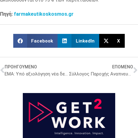
Πηγή:
farmakeutikoskosmos.gr
Facebook
LinkedIn
X
ΠΡΟΗΓΟΥΜΕΝΟ
ΕΠΟΜΕΝΟ
ΕΜΑ: Υπό αξιολόγηση νέα δεδομένα για το βαλπροϊκό οξύ
Σύλλογος Παροχής Αναπνευστικών Υπηρεσιών για κατ’ οίκον αναπνευστική υποστήριξη – Σοβαρό πρόβλημα για τις οικογένειες των μικρών ασθενών