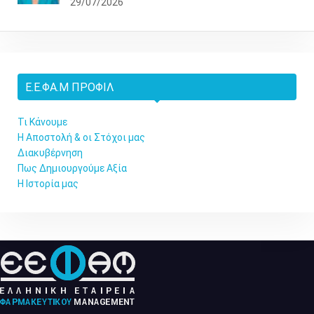
29/07/2026
Ε.Ε.ΦΑ.Μ ΠΡΟΦΊΛ
Τι Κάνουμε
Η Αποστολή & οι Στόχοι μας
Διακυβέρνηση
Πως Δημιουργούμε Αξία
Η Ιστορία μας