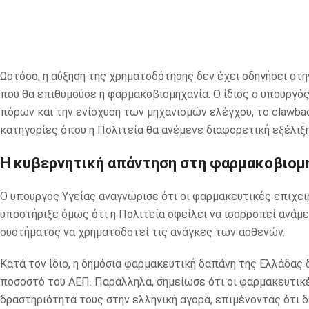
Ωστόσο, η αύξηση της χρηματοδότησης δεν έχει οδηγήσει 
που θα επιθυμούσε η φαρμακοβιομηχανία. Ο ίδιος ο υπουργό
πόρων και την ενίσχυση των μηχανισμών ελέγχου, το clawbac
κατηγορίες όπου η Πολιτεία θα ανέμενε διαφορετική εξέλιξη
Η κυβερνητική απάντηση στη φαρμακοβιομ
Ο υπουργός Υγείας αναγνώρισε ότι οι φαρμακευτικές επιχει
υποστήριξε όμως ότι η Πολιτεία οφείλει να ισορροπεί ανάμ
συστήματος να χρηματοδοτεί τις ανάγκες των ασθενών.
Κατά τον ίδιο, η δημόσια φαρμακευτική δαπάνη της Ελλάδας
ποσοστό του ΑΕΠ. Παράλληλα, σημείωσε ότι οι φαρμακευτικ
δραστηριότητά τους στην ελληνική αγορά, επιμένοντας ότι δ