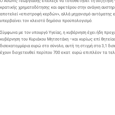
Ο Άδωνις Γεωργιάδης επέλεξε να τοποθετήσει τη συζήτηση γ
κρατικής χρηματοδότησης και αφετέρου στην ανάγκη αυστηρ
αποτελεί «επιστροφή κερδών», αλλά μηχανισμό αυτόματης 
υπερβαίνει τον κλειστό δημόσιο προϋπολογισμό.
Σύμφωνα με τον υπουργό Υγείας, η κυβέρνηση έχει ήδη προχ
κυβέρνηση του Κυριάκου Μητσοτάκη –και κυρίως επί θητείας
δισεκατομμύρια ευρώ στο σύνολο, αυτή τη στιγμή στα 3,1 δι
έχουν διοχετευθεί περίπου 700 εκατ. ευρώ επιπλέον τα τελ