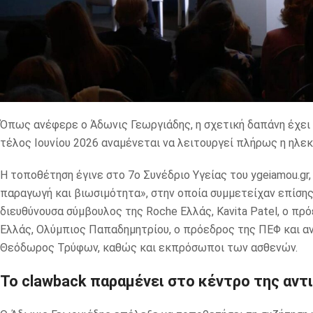
Όπως ανέφερε ο Άδωνις Γεωργιάδης, η σχετική δαπάνη έχει αυ
τέλος Ιουνίου 2026 αναμένεται να λειτουργεί πλήρως η ηλε
Η τοποθέτηση έγινε στο 7ο Συνέδριο Υγείας του ygeiamou.gr,
παραγωγή και βιωσιμότητα», στην οποία συμμετείχαν επίσης 
διευθύνουσα σύμβουλος της Roche Ελλάς, Kavita Patel, ο πρ
Ελλάς, Ολύμπιος Παπαδημητρίου, ο πρόεδρος της ΠΕΦ και α
Θεόδωρος Τρύφων, καθώς και εκπρόσωποι των ασθενών.
Το clawback παραμένει στο κέντρο της αντ