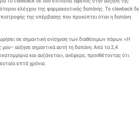
ια το clawback σε δύο επίπεδα: αφενός στην αύξηση της
ότερου ελέγχου της φαρμακευτικής δαπάνης. Το clawback δ
επιστροφής της υπέρβασης που προκύπτει όταν η δαπάνη
ωρήσει σε σημαντική ενίσχυση των διαθέσιμων πόρων. «Η
 μου– αύξησε σημαντικά αυτή τη δαπάνη. Από τα 2,4
σεκατομμύρια και αυξάνεται», ανέφερε, προσθέτοντας ότι
ευταία επτά χρόνια.