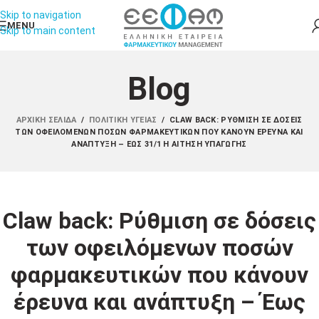
Skip to navigation
MENU
Skip to main content
Blog
ΑΡΧΙΚΉ ΣΕΛΊΔΑ
/
ΠΟΛΙΤΙΚΉ ΥΓΕΊΑΣ
/
CLAW BACK: ΡΎΘΜΙΣΗ ΣΕ ΔΌΣΕΙΣ
ΤΩΝ ΟΦΕΙΛΌΜΕΝΩΝ ΠΟΣΏΝ ΦΑΡΜΑΚΕΥΤΙΚΏΝ ΠΟΥ ΚΆΝΟΥΝ ΈΡΕΥΝΑ ΚΑΙ
ΑΝΆΠΤΥΞΗ – ΈΩΣ 31/1 Η ΑΊΤΗΣΗ ΥΠΑΓΩΓΉΣ
Claw back: Ρύθμιση σε δόσεις
των οφειλόμενων ποσών
φαρμακευτικών που κάνουν
έρευνα και ανάπτυξη – Έως