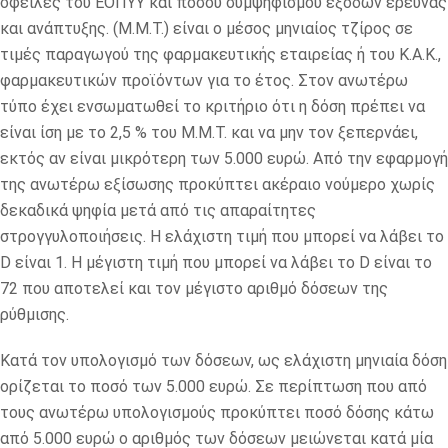
οφειλές του ΕΟΠΥΥ και ποσού συμψηφισμού εξόδων έρευνας
και ανάπτυξης. (Μ.Μ.Τ.) είναι ο μέσος μηνιαίος τζίρος σε
τιμές παραγωγού της φαρμακευτικής εταιρείας ή του Κ.Α.Κ.,
φαρμακευτικών προϊόντων για το έτος. Στον ανωτέρω
τύπο έχει ενσωματωθεί το κριτήριο ότι η δόση πρέπει να
είναι ίση με το 2,5 % του Μ.Μ.Τ. και να μην τον ξεπερνάει,
εκτός αν είναι μικρότερη των 5.000 ευρώ. Από την εφαρμογή
της ανωτέρω εξίσωσης προκύπτει ακέραιο νούμερο χωρίς
δεκαδικά ψηφία μετά από τις απαραίτητες
στρογγυλοποιήσεις. Η ελάχιστη τιμή που μπορεί να λάβει το
D είναι 1. Η μέγιστη τιμή που μπορεί να λάβει το D είναι το
72 που αποτελεί και τον μέγιστο αριθμό δόσεων της
ρύθμισης.
Κατά τον υπολογισμό των δόσεων, ως ελάχιστη μηνιαία δόση
ορίζεται το ποσό των 5.000 ευρώ. Σε περίπτωση που από
τους ανωτέρω υπολογισμούς προκύπτει ποσό δόσης κάτω
από 5.000 ευρώ ο αριθμός των δόσεων μειώνεται κατά μία