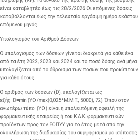
πληρωμής (RF). Το σύνολο της πρώτης δόσης της ρύθμισης
είναι καταβλητέο έως τις 28/2/2026 Οι επόμενες δόσεις
καταβάλλονται έως την τελευταία εργάσιμη ημέρα εκάστου
επόμενου μηνός.
Υπολογισμός του Αριθμού Δόσεων
Ο υπολογισμός των δόσεων γίνεται διακριτά για κάθε ένα
από τα έτη 2022, 2023 και 2024 και το ποσό δόσης ανά μήνα
υπολογίζεται από το άθροισμα των ποσών που προκύπτουν
για κάθε έτους.
Ο αριθμός των δόσεων (D), υπολογίζεται ως
εξής: D=min (Y.O./max(0,025*M.M.T., 5000), 72). Όπου στον
ανωτέρω τύπο: (Y.O.) είναι η υπολειπόμενη οφειλή της
φαρμακευτικής εταιρείας ή του Κ.Α.Κ. φαρμακευτικών
προϊόντων προς τον ΕΟΠΥΥ για το έτος μετά από την
ολοκλήρωση της διαδικασίας του συμψηφισμού με ισόποσες