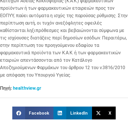
Κατόχων Άδειας Κυκλοφορίας (Κ.Α.Κ.) φαρμακευτικών
προϊόντων ή των φαρμακευτικών εταιρειών προς τον
ΕΟΠΥΥ, παύει αυτόματα η ισχύς της παρούσας ρύθμισης. Στην
περίπτωση αυτή, οι τυχόν ανεξόφλητες οφειλές
καθίστανται ληξιπρόθεσμες και βεβαιώνονται σύμφωνα με
τις ισχύουσες διατάξεις περί δημοσίων εσόδων. Περαιτέρω,
στην περίπτωση του προηγούμενου εδαφίου τα
φαρμακευτικά προϊόντα των Κ.Α.Κ. ή των φαρμακευτικών
εταιριών απεντάσσονται από τον Κατάλογο
Αποζημιούμενων Φαρμάκων του άρθρου 12 του ν.3816/2010
με απόφαση του Υπουργού Υγείας.
Πηγή:
healthview.gr
Facebook
LinkedIn
X