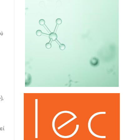
ού
),
εί