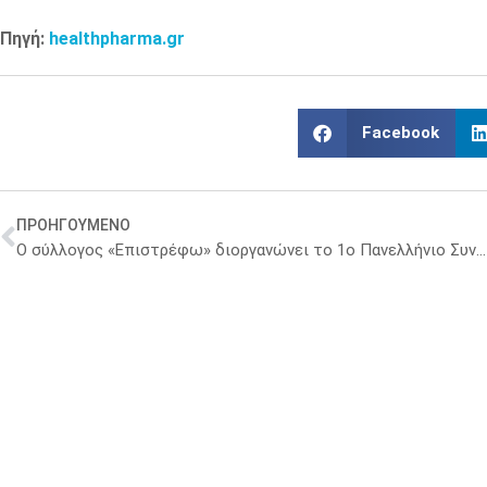
Πηγή:
healthpharma.gr
Facebook
ΠΡΟΗΓΟΥΜΕΝΟ
Ο σύλλογος «Επιστρέφω» διοργανώνει το 1ο Πανελλήνιο Συνέδριο για τις Διαταραχές Πρόσληψης της Τροφής