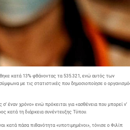
ηκε κατά 13% φθάνοντας τα 535.321, ενώ αυτός των
 σύμφωνα με τις στατιστικές που δημοσιοποίησε ο οργανισμό
’ έναν χρόνο» ενώ πρόκειται για «ασθένεια που μπορεί ν’
ρος κατά τη διάρκεια συνέντευξης Τύπου.
αι κατά πάσα πιθανότητα «υποτιμημένοι», τόνισε ο Φιλίπ