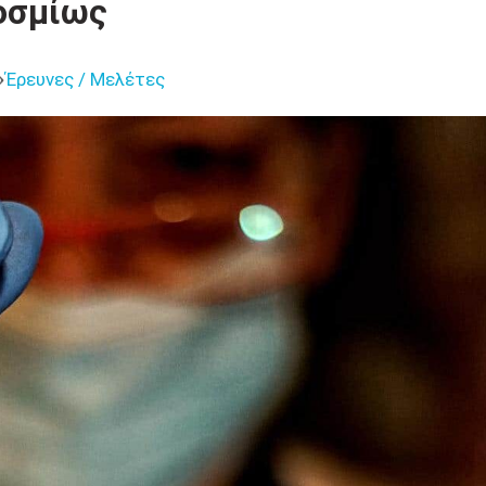
οσμίως
Έρευνες / Μελέτες