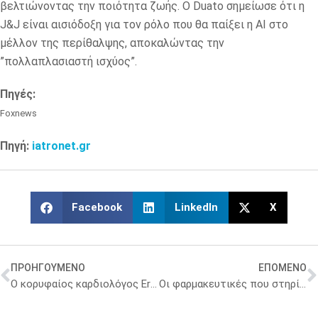
βελτιώνοντας την ποιότητα ζωής. Ο Duato σημείωσε ότι η
J&J είναι αισιόδοξη για τον ρόλο που θα παίξει η AI στο
μέλλον της περίθαλψης, αποκαλώντας την
”πολλαπλασιαστή ισχύος”.
Πηγές:
Foxnews
Πηγή:
iatronet.gr
Facebook
LinkedIn
X
ΠΡΟΗΓΟΥΜΕΝΟ
ΕΠΟΜΕΝΟ
Ο κορυφαίος καρδιολόγος Eric Topol μιλά στην Αθήνα για το μέλλον της πρόληψης
Οι φαρμακευτικές που στηρίζουν το Μουντιάλ 2026