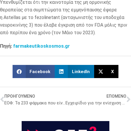
Υπενθυμίζεται ότι την καινοτομία της μη ορμονικής
θεραπείας στα συμπτώματα της εμμηνόπαυσης έφερε
η
Astellas
με το fezolinetant (ανταγωνιστής του υποδοχέα
νευροκινίνης 3) που έλαβε έγκριση από τον
FDA
μόλις πριν
από περίπου ένα χρόνο (τον Μάιο του 2023).
Πηγή:
farmakeutikoskosmos.gr
Facebook
LinkedIn
X
ΠΡΟΗΓΟΥΜΕΝΟ
ΕΠΟΜΕΝΟ
ΕΟΦ: Τα 233 φάρμακα που είναι σε έλλειψη – 47 σε μόνιμη και έκτακτη κάλυψη [λίστα]
Εγχειρίδιο για την ενίσχυση της ανθεκτικότητας των συστημάτων υγείας από το Ευρωπαϊκό Παρατηρητήριο Συστημάτων και Πολιτικών Υγείας