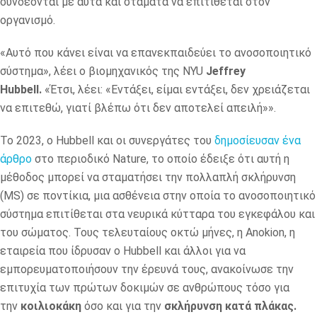
συνδέονται με αυτά και σταματά να επιτίθεται στον
οργανισμό.
«Αυτό που κάνει είναι να επανεκπαιδεύει το ανοσοποιητικό
σύστημα», λέει ο βιομηχανικός της NYU
Jeffrey
Hubbell.
«Έτσι, λέει: «Εντάξει, είμαι εντάξει, δεν χρειάζεται
να επιτεθώ, γιατί βλέπω ότι δεν αποτελεί απειλή»».
Το 2023, ο Hubbell και οι συνεργάτες του
δημοσίευσαν ένα
άρθρο
στο περιοδικό Nature, το οποίο έδειξε ότι αυτή η
μέθοδος μπορεί να σταματήσει την πολλαπλή σκλήρυνση
(MS) σε ποντίκια, μια ασθένεια στην οποία το ανοσοποιητικό
σύστημα επιτίθεται στα νευρικά κύτταρα του εγκεφάλου και
του σώματος. Τους τελευταίους οκτώ μήνες, η Anokion, η
εταιρεία που ίδρυσαν ο Hubbell και άλλοι για να
εμπορευματοποιήσουν την έρευνά τους, ανακοίνωσε την
επιτυχία των πρώτων δοκιμών σε ανθρώπους τόσο για
την
κοιλιοκάκη
όσο και για την
σκλήρυνση κατά πλάκας.