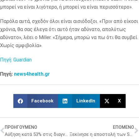
μπορεί να είναι λιγότερο, ή μπορεί να είναι περισσότερο».
Παρόλα αυτά, σχεδόν όλοι είναι αισιόδοξοι. «Πριν από είκοσι
χρόνια, θα σας έλεγα ότι αυτό ήταν αδύνατο, απολύτως
αδύνατο», λέει ο Miller. «Σήμερα, μπορώ να πω ότι θα συμβεί.
Χωρίς αμφιβολία».
Πηγή: Guardian
Πηγή:
news4health.gr
Facebook
LinkedIn
X
ΠΡΟΗΓΟΥΜΕΝΟ
ΕΠΟΜΕΝΟ
Αύξηση κατά 53% στις διαγνώσεις καρκίνου του στομάχου σε πρώιμο στάδιο
Ξεκίνησε η αποστολή των SMS για δωρεάν απογευματινά χειρουργεία σε ιδιωτικά νοσοκομεία