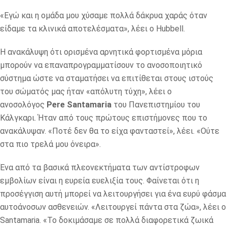
«Εγώ και η ομάδα μου χύσαμε πολλά δάκρυα χαράς όταν
είδαμε τα κλινικά αποτελέσματα», λέει ο Hubbell.
Η ανακάλυψη ότι ορισμένα αρνητικά φορτισμένα μόρια
μπορούν να επαναπρογραμματίσουν το ανοσοποιητικό
σύστημα ώστε να σταματήσει να επιτίθεται στους ιστούς
του σώματός μας ήταν «απόλυτη τύχη», λέει ο
ανοσολόγος
Pere Santamaria
του Πανεπιστημίου του
Κάλγκαρι. Ήταν από τους πρώτους επιστήμονες που το
ανακάλυψαν. «Ποτέ δεν θα το είχα φανταστεί», λέει. «Ούτε
στα πιο τρελά μου όνειρα».
Ένα από τα βασικά πλεονεκτήματα των αντίστροφων
εμβολίων είναι η ευρεία ευελιξία τους. Φαίνεται ότι η
προσέγγιση αυτή μπορεί να λειτουργήσει για ένα ευρύ φάσμα
αυτοάνοσων ασθενειών. «Λειτουργεί πάντα στα ζώα», λέει ο
Santamaria. «Το δοκιμάσαμε σε πολλά διαφορετικά ζωικά