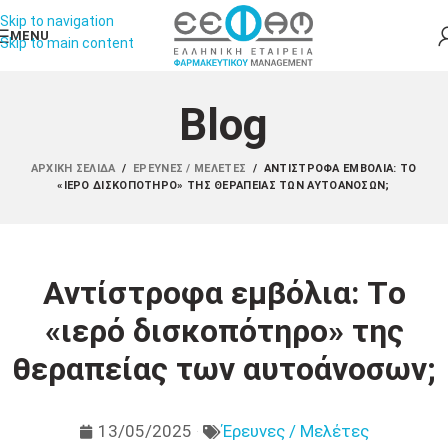
Skip to navigation
MENU
Skip to main content
Blog
ΑΡΧΙΚΉ ΣΕΛΊΔΑ
/
ΈΡΕΥΝΕΣ / ΜΕΛΈΤΕΣ
/
ΑΝΤΊΣΤΡΟΦΑ ΕΜΒΌΛΙΑ: TΟ
«ΙΕΡΌ ΔΙΣΚΟΠΌΤΗΡΟ» ΤΗΣ ΘΕΡΑΠΕΊΑΣ ΤΩΝ ΑΥΤΟΆΝΟΣΩΝ;
Αντίστροφα εμβόλια: Tο
«ιερό δισκοπότηρο» της
θεραπείας των αυτοάνοσων;
13/05/2025
Έρευνες / Μελέτες