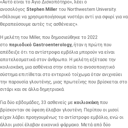
«Αυτό είναι το Άγιο Δισκοπότηρο», λέει ο
ανοσολόγος
Stephen Miller
του Northwestern University.
«Θέλουμε να χρησιμοποιήσουμε νυστέρι αντί για σφυρί για να
θεραπεύσουμε αυτές τις ασθένειες».
Η μελέτη του Miller, που δημοσιεύθηκε το 2022
στο
περιοδικό Gastroenterology,
ήταν η πρώτη που
απέδειξε ότι τα αντίστροφα εμβόλια μπορούν να είναι
αποτελεσματικά στον άνθρωπο. Η μελέτη εξέτασε την
κοιλιοκάκη, μια ασθένεια στην οποία το ανοσοποιητικό
σύστημα επιτίθεται στο εντερικό τοίχωμα όταν ανιχνεύει
την παρουσία γλουτένης, μιας πρωτεΐνης που βρίσκεται στο
σιτάρι και σε άλλα δημητριακά.
Για δύο εβδομάδες, 33 ασθενείς με
κοιλιοκάκη
που
βρίσκονταν σε ύφεση έλαβαν γλουτένη. Περίπου οι μισοί
είχαν λάβει προηγουμένως το αντίστροφο εμβόλιο, ενώ οι
άλλοι μισοί έλαβαν εικονικό φάρμακο. Μετά από δύο