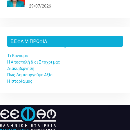
29/07/2026
Ε.Ε.ΦΑ.Μ ΠΡΟΦΊΛ
Τι Κάνουμε
Η Αποστολή & οι Στόχοι μας
Διακυβέρνηση
Πως Δημιουργούμε Αξία
Η Ιστορία μας