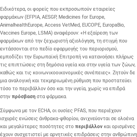
Ειδικότερα, οι φορείς που εκπροσωπούν εταιρείες
φαρμάκων (EFPIA, AESGP, Medicines for Europe,
AnimalhealthEurope, Access VetMed, EUCOPE, EuropaBio,
Vaccines Europe, LSMA) αναφέρουν: «Η εξαίρεση των
φαρμάκων από την ξεχωριστή αξιολόγηση, τη στιγμή που
εντάσσονται στο πεδίο εφαρμογής του περιορισμού,
εμποδίζει την Ευρωπαϊκή Επιτροπή να κατανοήσει πλήρως
τις επιπτώσεις στη δημόσια υγεία και στην υγεία των ζώων,
καθώς και τις κοινωνικοοικονομικές συνέπειες». Ζητούν δε
μια αναλογική και τεκμηριωμένη ρύθμιση που προστατεύει
τόσο το περιβάλλον όσο και την υγεία, χωρίς να επιδρά
στην
πρόσβαση
στα φάρμακα.
Σύμφωνα με τον ECHA, οι ουσίες PFAS, που περιέχουν
ισχυρές ενώσεις άνθρακα-φθορίου, ανιχνεύονται σε ολοένα
και μεγαλύτερες ποσότητες στο
περιβάλλον
και ορισμένες
έχουν συσχετιστεί με αρνητικές επιδράσεις στην ανθρώπινη