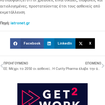
να διασφαλίζει ότι οι χρεώσεις είναι δίκαιες, διαφανείς και
αιτιολογημένες, προστατεύοντας έτσι τους ασθενείς από
εκμετάλλευση.
Πηγή:
iatronet.gr
Facebook
LinkedIn
X
ΠΡΟΗΓΟΥΜΕΝΟ
ΕΠΟΜΕΝΟ
EE: Μέχρι το 2050 οι ασθενείς με μη μεταδοτικά νοσήματα θα φθάσουν τα 7,4 εκατομμύρια
Η Curity Pharma έλαβε την άδεια λειτουργίας της πρότυπης φαρμακευτικής μονάδας στην ΒΙ.ΠΕ Λάρισας