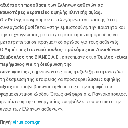
αξιόπιστη πρόσβαση των Ελλήνων ασθενών σε
καινοτόμες θεραπείες υψηλής κλινικής αξίας»
.
Ο
κ
.
Paksy,
υπογράμμισε στα λεγόμενά του επίσης ότι η
συνεργασία βασίζεται «στην εμπιστοσύνη, την ποιότητα και
την τεχνογνωσία», με στόχο η επιστημονική πρόοδος να
μετατρέπεται σε πραγματικό όφελος για τους ασθενείς.
Ο
Δημήτρης Γιαννακόπουλος, πρόεδρος και Διευθύνων
Σύμβουλος της ΒΙΑΝΕΞ Α.Ε.,
επεσήμανε ότι ο
Όμιλος «είναι
περήφανος για τη διεύρυνση της
συνεργασίας»,
σημειώνοντας πως η εξέλιξη αυτή ενισχύει
τη δέσμευση της εταιρείας να προσφέρει
λύσεις υψηλής
αξίας
και επιβεβαιώνει τη θέση της στην κορυφή του
φαρμακευτικού κλάδου. Όπως ανέφερε ο κ. Γιαννακόπουλος,
η επέκταση της συνεργασίας «συμβάλλει ουσιαστικά στην
υγεία των Ελλήνων ασθενών».
Πηγή:
virus.com.gr