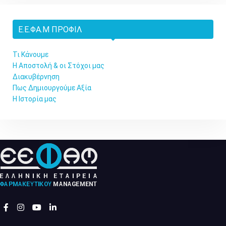
Ε.Ε.ΦΑ.Μ ΠΡΟΦΊΛ
Τι Κάνουμε
Η Αποστολή & οι Στόχοι μας
Διακυβέρνηση
Πως Δημιουργούμε Αξία
Η Ιστορία μας