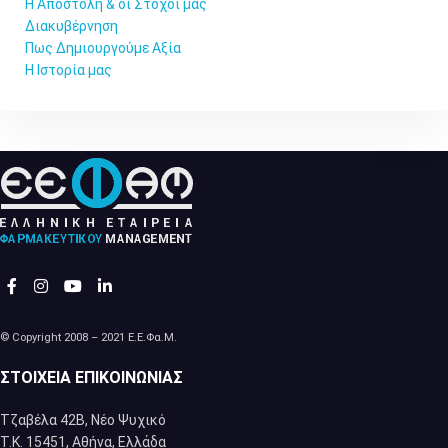
Η Αποστολή & οι Στόχοι μας
Διακυβέρνηση
Πως Δημιουργούμε Αξία
Η Ιστορία μας
© Copyright 2008 – 2021 Ε.Ε.Φα.Μ.
ΣΤΟΙΧΕΊΑ ΕΠΙΚΟΙΝΩΝΊΑΣ
Τζαβέλα 42Β, Νέο Ψυχικό
Τ.Κ. 15451, Αθήνα, Eλλάδα