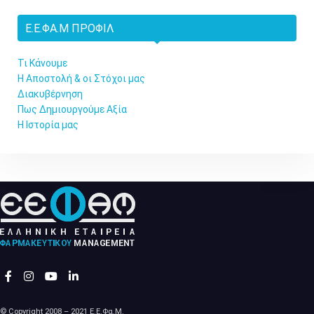
Ε.Ε.ΦΑ.Μ ΠΡΟΦΊΛ
Τι Κάνουμε
Η Αποστολή & οι Στόχοι μας
Διακυβέρνηση
Πως Δημιουργούμε Αξία
Η Ιστορία μας
© Copyright 2008 – 2021 Ε.Ε.Φα.Μ.