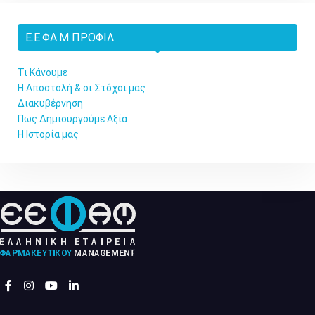
Ε.Ε.ΦΑ.Μ ΠΡΟΦΊΛ
Τι Κάνουμε
Η Αποστολή & οι Στόχοι μας
Διακυβέρνηση
Πως Δημιουργούμε Αξία
Η Ιστορία μας