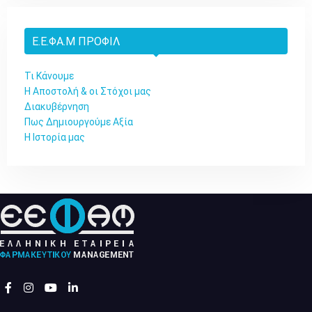
Ε.Ε.ΦΑ.Μ ΠΡΟΦΊΛ
Τι Κάνουμε
Η Αποστολή & οι Στόχοι μας
Διακυβέρνηση
Πως Δημιουργούμε Αξία
Η Ιστορία μας