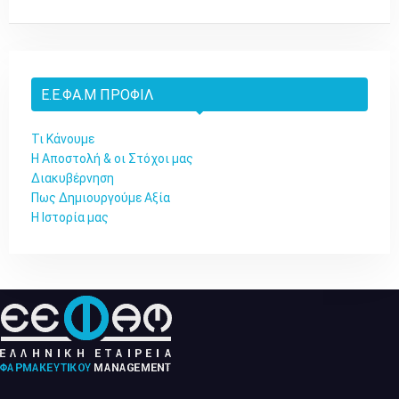
Ε.Ε.ΦΑ.Μ ΠΡΟΦΊΛ
Τι Κάνουμε
Η Αποστολή & οι Στόχοι μας
Διακυβέρνηση
Πως Δημιουργούμε Αξία
Η Ιστορία μας