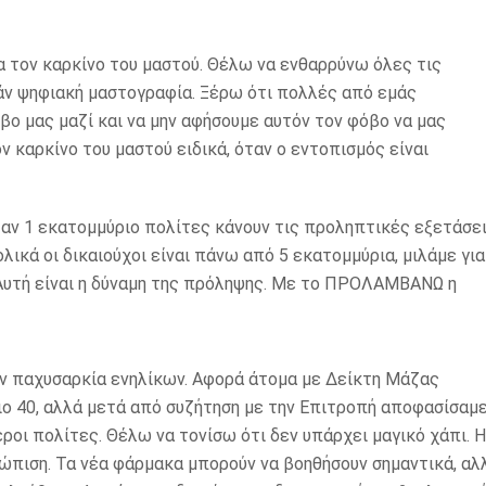
 τον καρκίνο του μαστού. Θέλω να ενθαρρύνω όλες τις
άν ψηφιακή μαστογραφία. Ξέρω ότι πολλές από εμάς
ο μας μαζί και να μην αφήσουμε αυτόν τον φόβο να μας
ν καρκίνο του μαστού ειδικά, όταν ο εντοπισμός είναι
 αν 1 εκατομμύριο πολίτες κάνουν τις προληπτικές εξετάσε
λικά οι δικαιούχοι είναι πάνω από 5 εκατομμύρια, μιλάμε για
 Αυτή είναι η δύναμη της πρόληψης. Με το ΠΡΟΛΑΜΒΑΝΩ η
ην παχυσαρκία ενηλίκων. Αφορά άτομα με Δείκτη Μάζας
ριο 40, αλλά μετά από συζήτηση με την Επιτροπή αποφασίσαμ
οι πολίτες. Θέλω να τονίσω ότι δεν υπάρχει μαγικό χάπι. Η
ώπιση. Τα νέα φάρμακα μπορούν να βοηθήσουν σημαντικά, αλ