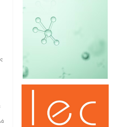
ις
ε
λά