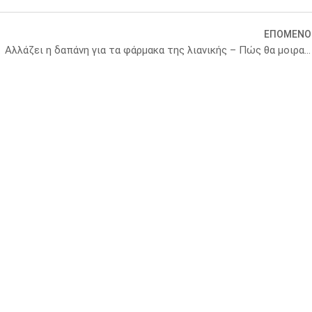
ΕΠΟΜΕΝΟ
ινικές δοκιμές
Αλλάζει η δαπάνη για τα φάρμακα της λιανικής – Πώς θα μοιραστεί το πακέτο 1,2 δις ευρώ