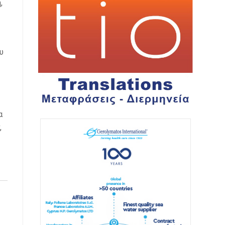
,
υ
α
,