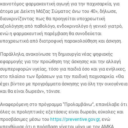
καινοτόμος φαρμακευτική αγωγή για την παχυσαρκία, για
άτομα με Δείκτη Μάζας Σώματος άνω του 40», δήλωσε,
διευκρινίζοντας πως θα προηγείται υποχρεωτική
αξιολόγηση από παθολόγο, ενδοκρινολόγο ή γενικό γιατρό,
ενώ η φαρμακευτική παρέμβαση θα συνοδεύεται
υποχρεωτικά από διατροφική παρακολούθηση και άσκηση.
Παράλληλα, ανακοίνωσε τη δημιουργία νέας ψηφιακής
εφαρμογής για την προώθηση της άσκησης και την αλλαγή
συμπεριφορών υγείας, τόσο για παιδιά όσο και για ενήλικες,
στο πλαίσιο των δράσεων για την παιδική παχυσαρκία. «Θα
έχει βίντεο με προγράμματα άσκησης για όλη την οικογένεια
και θα είναι δωρεάν», τόνισε.
Αναφερόμενη στο πρόγραμμα “Προλαμβάνω”, επανέλαβε ότι
όλες οι προληπτικές εξετάσεις είναι δωρεάν, εύκολες και
προσβάσιμες μέσω του
https://preventive.gov.gr
, ενώ
υπενθύμισε ότι η πρόσβαση γίνεται μόνο με τον ΑΜΚΑ.