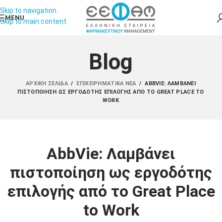
Skip to navigation
MENU
Skip to main content
Blog
ΑΡΧΙΚΉ ΣΕΛΊΔΑ
/
ΕΠΙΧΕΙΡΗΜΑΤΙΚΆ ΝΈΑ
/
ABBVIE: ΛΑΜΒΆΝΕΙ
ΠΙΣΤΟΠΟΊΗΣΗ ΩΣ ΕΡΓΟΔΌΤΗΣ ΕΠΙΛΟΓΉΣ ΑΠΌ ΤΟ GREAT PLACE TO
WORK
AbbVie: Λαμβάνει
πιστοποίηση ως εργοδότης
επιλογής από το Great Place
to Work