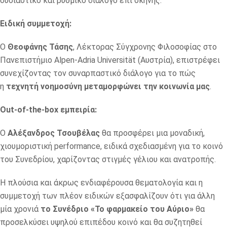
ουσιαστικό και ρυθμικό διάλογο επί σκηνής.
Ειδική συμμετοχή:
Ο
Θεοφάνης Τάσης
, Λέκτορας Σύγχρονης Φιλοσοφίας στο
Πανεπιστήμιο Alpen-Adria Universität (Αυστρία), επιστρέφει
συνεχίζοντας τον συναρπαστικό διάλογο για το πώς
η
τεχνητή νοημοσύνη μεταμορφώνει την κοινωνία μας
.
Out-of-the-box εμπειρία
:
Ο
Αλέξανδρος Τσουβέλας
θα προσφέρει μια μοναδική,
χιουμοριστική performance, ειδικά σχεδιασμένη για το κοινό
του Συνεδρίου, χαρίζοντας στιγμές γέλιου και ανατροπής.
Η πλούσια και άκρως ενδιαφέρουσα θεματολογία και η
συμμετοχή των πλέον ειδικών εξασφαλίζουν ότι για άλλη
μία χρονιά
το Συνέδριο «Το φαρμακείο του Αύριο»
θα
προσελκύσει υψηλού επιπέδου κοινό και θα συζητηθεί