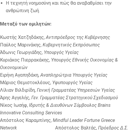
Η τεχνητή νοημοσύνη και πώς θα αναβαθμίσει την
ανθρώπινη ζωή.
Μεταξύ των ομιλητών:
Κωστής Χατζηδάκης,
Αντιπρόεδρος της Κυβέρνησης
Παύλος Μαρινάκης,
Κυβερνητικός Εκπρόσωπος
Άδωνις Γεωργιάδης,
Υπουργός Υγείας
Κυριάκος Πιερρακάκης,
Υπουργός Εθνικής Οικονομίας &
Οικονομικών
Ειρήνη Αγαπηδάκη,
Αναπληρώτρια Υπουργός Υγείας
Μάριος Θεμιστοκλέους,
Υφυπουργός Υγείας
Λίλιαν Βιλδιρίδη,
Γενική Γραμματέας Υπηρεσιών Υγείας
Άρης Αγγελής,
Γεν. Γραμματέας Στρατηγικού Σχεδιασμού
Νίκος Ιωσήφ,
Ιδρυτής & Διευθύνων Σύμβουλος Brains
Innovative Consulting Services
Απόστολος Καραμπίνης,
Mindful Leader Fortune Greece
Network
Απόστολος Βαλτάς,
Πρόεδρος Δ.Σ.