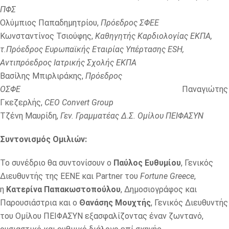
ΠΦΣ
Ολύμπιος Παπαδημητρίου,
Πρόεδρος ΣΦΕΕ
Κωνσταντίνος Τσιούφης,
Καθηγητής Καρδιολογίας ΕΚΠΑ,
τ.Πρόεδρος Ευρωπαϊκής Εταιρίας Υπέρτασης ΕSH,
Αντιπρόεδρος Ιατρικής Σχολής ΕΚΠΑ
Βασίλης Μπιρλιράκης,
Πρόεδρος
ΟΣΦΕ
Παναγιώτης
Γκεζερλής,
CEO Convert Group
Τζένη Μαυρίδη,
Γεν. Γραμματέας Δ.Σ. Ομίλου ΠΕΙΦΑΣΥΝ
Συντονισμός Ομιλιών:
Το συνέδριο θα συντονίσουν ο
Παύλος Ευθυμίου
, Γενικός
Διευθυντής της ΕΕΝΕ και Partner του
Fortune Greece
,
η
Κατερίνα Παπακωστοπούλου
, Δημοσιογράφος και
Παρουσιάστρια και ο
Θανάσης Μουχτής
, Γενικός Διευθυντής
του Ομίλου ΠΕΙΦΑΣΥΝ εξασφαλίζοντας έναν ζωντανό,