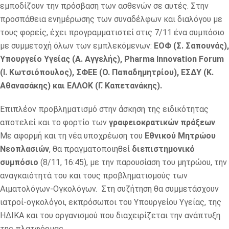
εμποδίζουν την πρόσβαση των ασθενών σε αυτές. Στην
προσπάθεια ενημέρωσης των συναδέλφων και διαλόγου με
τους φορείς, έχει προγραμματιστεί στις 7/11 ένα συμπόσιο
με συμμετοχή όλων των εμπλεκόμενων:
ΕΟΦ (Σ. Σαπουνάς),
Υπουργείο Υγείας (Α. Αγγελής), Pharma Innovation Forum
(Ι. Κωτσιόπουλος), ΣΦΕΕ (Ο. Παπαδημητρίου), ΕΣΔΥ (Κ.
Αθανασάκης) και ΕΛΛΟΚ (Γ. Καπετανάκης).
Επιπλέον προβληματισμό στην άσκηση της ειδικότητας
αποτελεί και το φορτίο των
γραφειοκρατικών πράξεων
.
Με αφορμή και τη νέα υποχρέωση του
Εθνικού Μητρώου
Νεοπλασιών
, θα πραγματοποιηθεί
διεπιστημονικό
συμπόσιο
(8/11, 16:45), με την παρουσίαση του μητρώου, την
αναγκαιότητά του και τους προβληματισμούς των
Αιματολόγων-Ογκολόγων. Στη συζήτηση θα συμμετάσχουν
ιατροί-ογκολόγοι, εκπρόσωποι του Υπουργείου Υγείας, της
ΗΔΙΚΑ και του οργανισμού που διαχειρίζεται την ανάπτυξη
της πλατφόρμας.