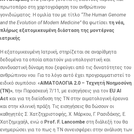
πρωτοπόρο στη χαρτογράφηση του ανθρώπινου
γονιδιώματος. Η ομιλία του με τίτλο
“The Human Genome
and the Evolution of Modern Medicine”
θα φωτίσει
τη
νέα,
πλήρως εξατομικευμένη διάσταση της μοντέρνας
ιατρικής
.
Η εξατομικευμένη Ιατρική, στηρίζεται σε αναρίθμητα
δεδομένα τα οποία απαιτούν μια υπολογιστική και
συνδυαστική δύναμη που ξεφεύγει από τις δυνατότητες του
ανθρώπινου νου. Για το λόγο αυτό έχει προγραμματιστεί το
ειδικό συμπόσιο: «
ΑΙΜΑΤΟΛΟΓΙΑ 2.0 – Τεχνητή Νοημοσύνη
(ΤΝ)»
, την Παρασκευή 7/11, με εισηγήσεις για τον
EU AI
Act
και για τη διείσδυση της ΤΝ στην αιματολογική έρευνα
και στην κλινική πράξη. Τις εισηγήσεις θα δώσουν οι
καθηγητές Σ. Χατζηχριστοφής, Χ. Μάρκου, Γ. Ρασιδάκης, E.
Χατζημιχαήλ, ενώ ο
Prof
.
F
.
Lancombe
στη διάλεξή του θα
ενημερώσει για το πως η ΤΝ συνεισφέρει στην ανάλυση των