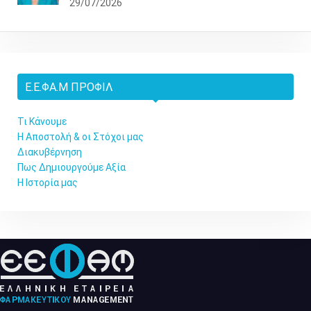
29/07/2026
Ε.Ε.ΦΑ.Μ ΠΡΟΦΊΛ
Τι Κάνουμε
Η Αποστολή & οι Στόχοι μας
Διακυβέρνηση
Πως Δημιουργούμε Αξία
Η Ιστορία μας