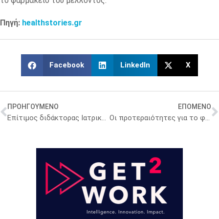
το φαρμακείο του μέλλοντος.
Πηγή:
healthstories.gr
Facebook
LinkedIn
X
ΠΡΟΗΓΟΥΜΕΝΟ
ΕΠΟΜΕΝΟ
Επίτιμος διδάκτορας Ιατρικής του ΑΠΘ ο καθηγητής Δημήτριος Καρούσης
Οι προτεραιότητες για το φαρμακευτικό επάγγελμα παγκοσμίως